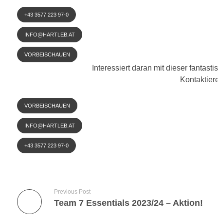
+43 3577 223 97-0
INFO@HARTLEB.AT
VORBEISCHAUEN
Interessiert daran mit dieser fanta
Kontaktier
VORBEISCHAUEN
INFO@HARTLEB.AT
+43 3577 223 97-0
Previous Post
Team 7 Essentials 2023/24 – Aktion!