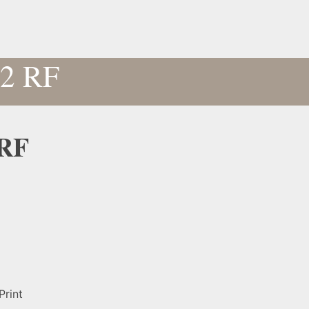
02 RF
 RF
Print