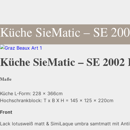
Küche SieMatic – SE 20
Küche SieMatic – SE 2002
Maße
Küche L-Form: 228 x 366cm
Hochschrankblock: T x B X H = 145 x 125 x 220cm
Front
Lack lotusweiß matt & SimiLaque umbra samtmatt mit Anti